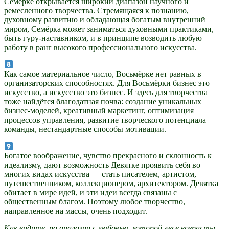
Семёрке открывается широкий диапазон научного и
ремесленного творчества. Стремящаяся к познанию,
духовному развитию и обладающая богатым внутренний
миром, Семёрка может заниматься духовными практиками,
быть гуру-наставником, и в принципе возводить любую
работу в ранг высокого профессионального искусства.
Как самое материальное число, Восьмёрке нет равных в
организаторских способностях. Для Восьмёрки бизнес это
искусство, а искусство это бизнес. И здесь для творчества
тоже найдётся благодатная почва: создание уникальных
бизнес-моделей, креативный маркетинг, оптимизация
процессов управления, развитие творческого потенциала
команды, нестандартные способы мотивации.
Богатое воображение, чувство прекрасного и склонность к
идеализму, дают возможность Девятке проявить себя во
многих видах искусства — стать писателем, артистом,
путешественником, коллекционером, архитектором. Девятка
обитает в мире идей, и эти идеи всегда связаны с
общественным благом. Поэтому любое творчество,
направленное на массы, очень подходит.
Как видите, по аналогии с любовью, которой «все возрасты